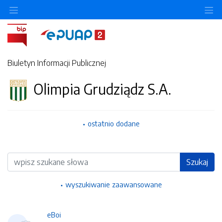
Ukryj/pokaż menu przedmiotowe
Uk
Biuletyn Informacji Publicznej
Olimpia Grudziądz S.A.
ostatnio dodane
Wyszukiwarka
Szukaj
wyszukiwanie zaawansowane
eBoi