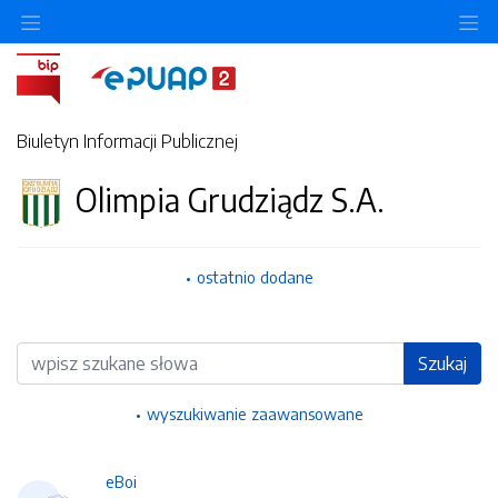
Ukryj/pokaż menu przedmiotowe
Uk
Biuletyn Informacji Publicznej
Olimpia Grudziądz S.A.
ostatnio dodane
Wyszukiwarka
Szukaj
wyszukiwanie zaawansowane
eBoi